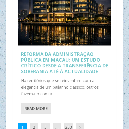
REFORMA DA ADMINISTRAÇÃO
PÚBLICA EM MACAU: UM ESTUDO
CRÍTICO DESDE A TRANSFERÊNCIA DE
SOBERANIA ATÉ À ACTUALIDADE
Há territórios que se reinventam com a
elegância de um bailarino clássico; outros
fazem-no com a...
READ MORE
1
2
3
…
253