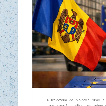
A trajectória da Moldávia rumo à
transformação política mais inten