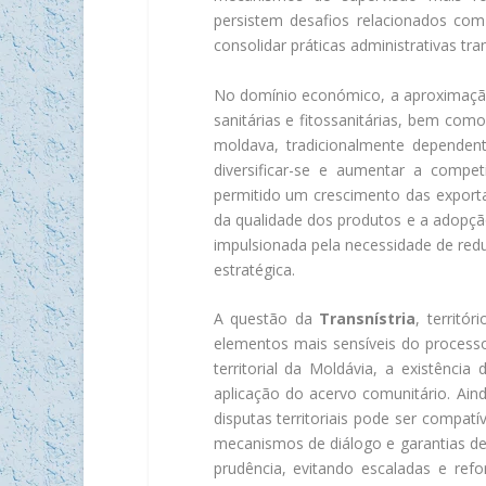
persistem desafios relacionados com
consolidar práticas administrativas tra
No domínio económico, a aproximaçã
sanitárias e fitossanitárias, bem com
moldava, tradicionalmente dependen
diversificar-se e aumentar a compe
permitido um crescimento das export
da qualidade dos produtos e a adopção
impulsionada pela necessidade de redu
estratégica.
A questão da
Transnístria
, territó
elementos mais sensíveis do process
territorial da Moldávia, a existênci
aplicação do acervo comunitário. Ain
disputas territoriais pode ser compa
mecanismos de diálogo e garantias de
prudência, evitando escaladas e re