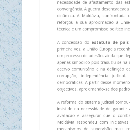
necessidade de afastamento das esfe
convergência. A guerra desencadeada 
dinâmica. A Moldávia, confrontada 
reforçou a sua aproximação à União
técnica e um compromisso político in
A concessão do
estatuto de país
primeira vez, a União Europeia recon
um processo de adesão, ainda que dep
apenas simbólico pois traduziu-se na
acervo comunitário e na definição d
corrupção, independência judicial
democráticas. A partir desse moment
objectivos, aproximando-se dos padrõ
A reforma do sistema judicial tornou
insistido na necessidade de garanti
avaliação e assegurar que o combat
Moldávia respondeu com iniciativas 
mecanismos de supervisão mais ro