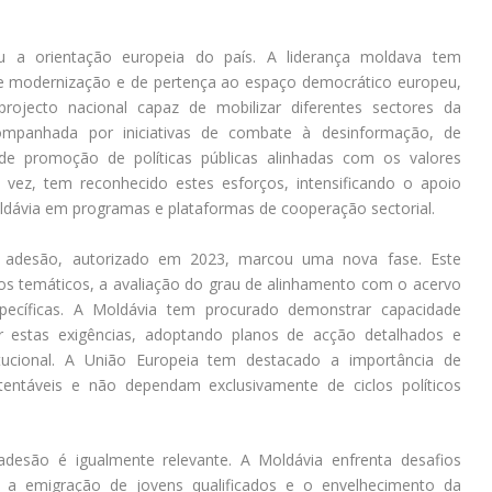
ou a orientação europeia do país. A liderança moldava tem
de modernização e de pertença ao espaço democrático europeu,
jecto nacional capaz de mobilizar diferentes sectores da
ompanhada por iniciativas de combate à desinformação, de
 de promoção de políticas públicas alinhadas com os valores
 vez, tem reconhecido estes esforços, intensificando o apoio
oldávia em programas e plataformas de cooperação sectorial.
e adesão, autorizado em 2023, marcou uma nova fase. Este
los temáticos, a avaliação do grau de alinhamento com o acervo
ecíficas. A Moldávia tem procurado demonstrar capacidade
rir estas exigências, adoptando planos de acção detalhados e
itucional. A União Europeia tem destacado a importância de
tentáveis e não dependam exclusivamente de ciclos políticos
desão é igualmente relevante. A Moldávia enfrenta desafios
ndo a emigração de jovens qualificados e o envelhecimento da