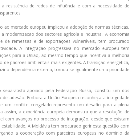
 a resistência de redes de influência e com a necessidade de
nsparentes.
o ao mercado europeu implicou a adopção de normas técnicas,
o a modernização dos sectores agrícola e industrial. A economia
te de remessas e de exportações vulneráveis, tem procurado
titividade. A integração progressiva no mercado europeu tem
ações para a União, ao mesmo tempo que incentiva a melhoria
 de padrões ambientais mais exigentes. A transição energética,
zir a dependência externa, tornou-se igualmente uma prioridade
rio separatista apoiado pela Federação Russa, constitui um dos
o de adesão. Embora a União Europeia reconheça a integridade
a de um conflito congelado representa um desafio para a plena
da assim, a experiência europeia demonstra que a resolução de
tível com avanços no processo de integração, desde que existam
 estabilidade. A Moldávia tem procurado gerir esta questão com
forçando a cooperação com parceiros europeus no domínio da