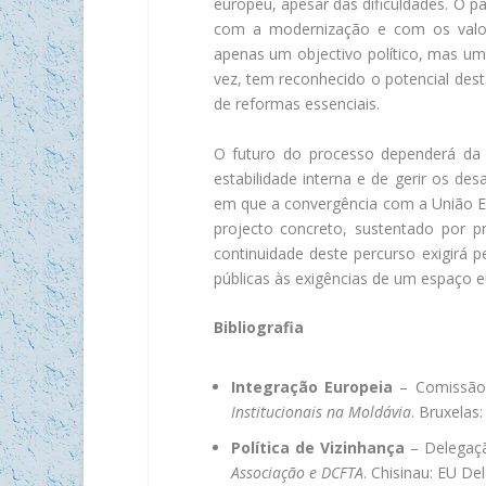
europeu, apesar das dificuldades. O 
com a modernização e com os valor
apenas um objectivo político, mas um
vez, tem reconhecido o potencial dest
de reformas essenciais.
O futuro do processo dependerá da 
estabilidade interna e de gerir os d
em que a convergência com a União Eu
projecto concreto, sustentado por p
continuidade deste percurso exigirá 
públicas às exigências de um espaço 
Bibliografia
Integração Europeia
– Comissão
Institucionais na Moldávia
. Bruxelas
Política de Vizinhança
– Delegaçã
Associação e DCFTA
. Chisinau: EU De