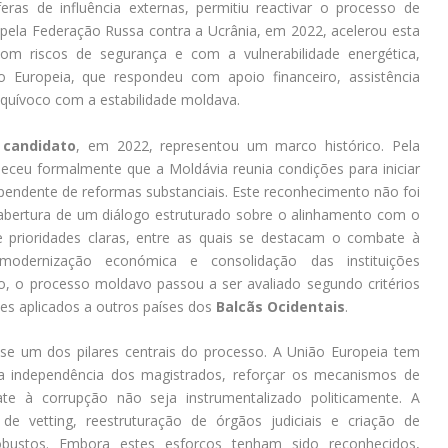
ras de influência externas, permitiu reactivar o processo de
pela Federação Russa contra a Ucrânia, em 2022, acelerou esta
com riscos de segurança e com a vulnerabilidade energética,
 Europeia, que respondeu com apoio financeiro, assistência
equívoco com a estabilidade moldava.
 candidato
, em 2022, representou um marco histórico. Pela
heceu formalmente que a Moldávia reunia condições para iniciar
endente de reformas substanciais. Este reconhecimento não foi
 abertura de um diálogo estruturado sobre o alinhamento com o
e prioridades claras, entre as quais se destacam o combate à
, modernização económica e consolidação das instituições
o, o processo moldavo passou a ser avaliado segundo critérios
es aplicados a outros países dos
Balcãs Ocidentais
.
-se um dos pilares centrais do processo. A União Europeia tem
r a independência dos magistrados, reforçar os mecanismos de
e à corrupção não seja instrumentalizado politicamente. A
de vetting, reestruturação de órgãos judiciais e criação de
bustos. Embora estes esforços tenham sido reconhecidos,