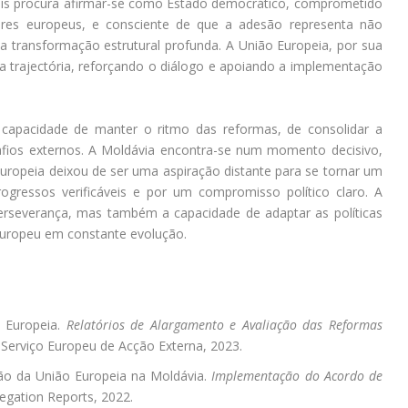
país procura afirmar-se como Estado democrático, comprometido
es europeus, e consciente de que a adesão representa não
a transformação estrutural profunda. A União Europeia, por sua
a trajectória, reforçando o diálogo e apoiando a implementação
capacidade de manter o ritmo das reformas, de consolidar a
esafios externos. A Moldávia encontra-se num momento decisivo,
ropeia deixou de ser uma aspiração distante para se tornar um
rogressos verificáveis e por um compromisso político claro. A
perseverança, mas também a capacidade de adaptar as políticas
europeu em constante evolução.
 Europeia.
Relatórios de Alargamento e Avaliação das Reformas
: Serviço Europeu de Acção Externa, 2023.
o da União Europeia na Moldávia.
Implementação do Acordo de
legation Reports, 2022.