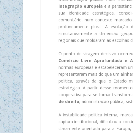
integração europeia
e a persistênci
sua identidade estratégica, conso
comunitário, num contexto marcado p
profundamente plural. A evolução
simultaneamente a dimensão geopolí
regionais que moldaram as escolhas d
O ponto de viragem decisivo ocorre
Comércio Livre Aprofundada e 
normas europeias e estabeleceram um 
representaram mais do que um alinha
política, através da qual o Estado 
estratégica. A partir desse moment
cooperativa para se tornar transfor
de direito
, administração pública, si
A instabilidade política interna, mar
captura institucional, dificultou a c
claramente orientada para a Europa