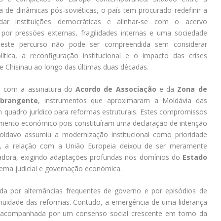
a de dinâmicas pós‑soviéticas, o país tem procurado redefinir a
lidar instituições democráticas e alinhar‑se com o acervo
or pressões externas, fragilidades internas e uma sociedade
 deste percurso não pode ser compreendida sem considerar
tica, a reconfiguração institucional e o impacto das crises
e Chisinau ao longo das últimas duas décadas.
u com a assinatura do
Acordo de Associação
e da
Zona de
Abrangente
, instrumentos que aproximaram a Moldávia das
quadro jurídico para reformas estruturais. Estes compromissos
mento económico pois constituíram uma declaração de intenção
moldavo assumiu a modernização institucional como prioridade
o, a relação com a União Europeia deixou de ser meramente
madora, exigindo adaptações profundas nos domínios do
Estado
stema judicial e governação económica.
cada por alternâncias frequentes de governo e por episódios de
ontinuidade das reformas. Contudo, a emergência de uma liderança
, acompanhada por um consenso social crescente em torno da