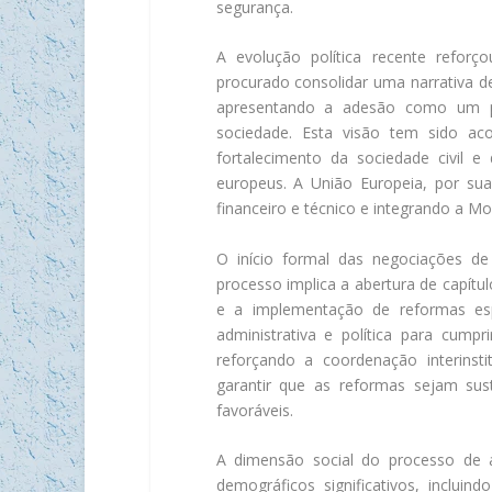
segurança.
A evolução política recente reforç
procurado consolidar uma narrativa 
apresentando a adesão como um pro
sociedade. Esta visão tem sido ac
fortalecimento da sociedade civil e
europeus. A União Europeia, por sua
financeiro e técnico e integrando a M
O início formal das negociações d
processo implica a abertura de capítu
e a implementação de reformas esp
administrativa e política para cump
reforçando a coordenação interinst
garantir que as reformas sejam sus
favoráveis.
A dimensão social do processo de a
demográficos significativos, inclui